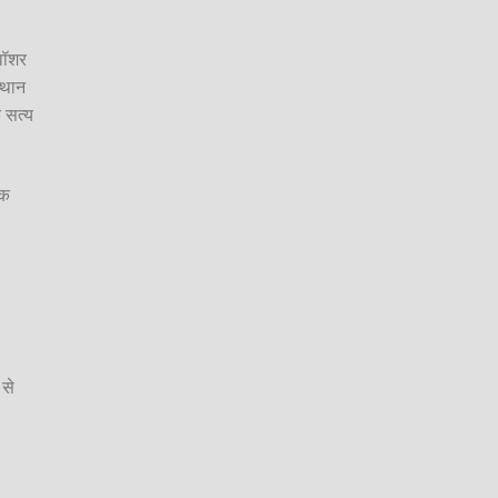
वॉशर
्थान
े सत्य
िक
 से