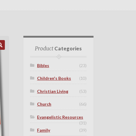
Product
Categories
Bibles
(23)
Children's Books
(10)
Christian Living
(53)
Church
(66)
Evangelistic Resources
(31)
Family
(39)