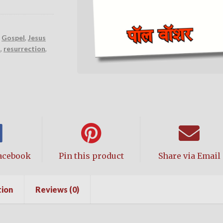
,
Gospel
,
Jesus
n
,
resurrection
,
acebook
Pin this product
Share via Email
tion
Reviews (0)