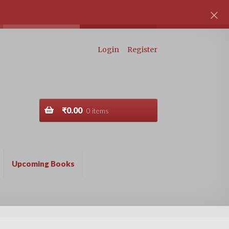
Login
Register
₹
0.00
0 items
Upcoming Books