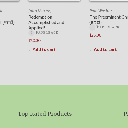
ld
John Murray
Paul Washer
Redemption
The Preeminent Chr
(मराठी)
Accomplished and
(ಕನ್ನಡ)
Applied!
PAPERBACK
PAPERBACK
125.00
120.00
Add to cart
Add to cart
Top Rated Products
P