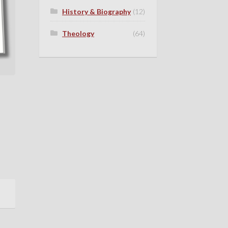
History & Biography
(12)
Theology
(64)