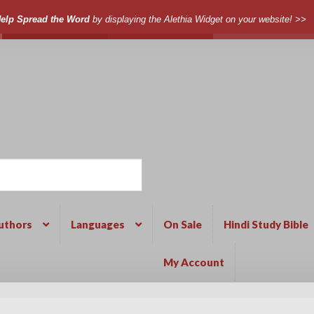
elp Spread the Word
by displaying the Alethia Widget on your website! >>
uthors
Languages
On Sale
Hindi Study Bible
My Account