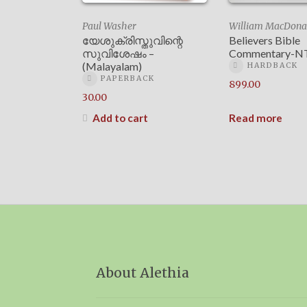
Paul Washer
William MacDona
യേശുക്രിസ്തുവിന്റെ
Believers Bible
സുവിശേഷം –
Commentary-NT 
(Malayalam)
HARDBACK
PAPERBACK
899.00
30.00
Add to cart
Read more
About Alethia