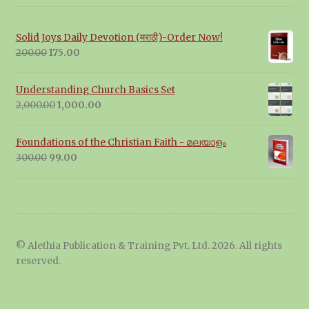
Solid Joys Daily Devotion (मराठी)-Order Now!
Original
Current
200.00
175.00
price
price
was:
is:
Understanding Church Basics Set
₹200.00.
₹175.00.
Original
Current
2,000.00
1,000.00
price
price
was:
is:
Foundations of the Christian Faith - മലയാളം
₹2,000.00.
₹1,000.00.
Original
Current
300.00
99.00
price
price
was:
is:
₹300.00.
₹99.00.
© Alethia Publication & Training Pvt. Ltd. 2026. All rights
reserved.