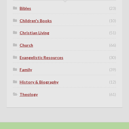
Bibles
(23)
Children's Books
(10)
Christian Living
(51)
Church
(66)
Evangelistic Resources
(30)
Family
(39)
History & Biography
(12)
Theology
(61)