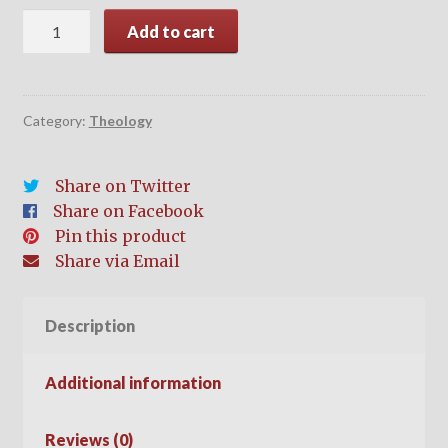
The
Add to cart
Gospel
Call
&
True
Category:
Theology
Conversion
(हिन्दी)
Share on Twitter
quantity
Share on Facebook
Pin this product
Share via Email
Description
Additional information
Reviews (0)