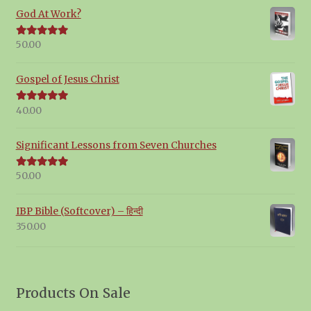
God At Work?
50.00
Rated
5.00
out of 5
Gospel of Jesus Christ
40.00
Rated
5.00
out of 5
Significant Lessons from Seven Churches
50.00
Rated
5.00
out of 5
IBP Bible (Softcover) – हिन्दी
350.00
Products On Sale