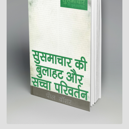
child
menu
On Sale
Hindi Study Bible
Upcoming Books
My Account