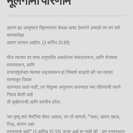
मूलगामी परिणाम
child
menu
On Sale
Hindi Study Bible
आपण ह्या आयुष्यात ख्रिस्तावर केवळ आशा ठेवणारे असलो तर मग सर्व
माणसांपेक्षा
Upcoming Books
आपण लाचार आहोत. (1 करिंथ 15:19)
My Account
पौल त्याच्या दर तास अनुभवीत असलेल्या संकटावरून, आणि रोजच्या
मरणावरून, आणि
वन्यपशूंसोबत त्याच्या लढ्यावरून हा निष्कर्ष काढतो की जर त्याला
मरणातून जिवंत
करण्यात आले नाही, तर येशूच्या अनुसरण करण्यात ज्या जीवनाची त्याने
निवड केली आहे
ती मूर्खपणाची आणि दयनीय ठरेल.
जर मृत्यू सर्व गोष्टींचा शेवट असता, तर तो म्हणतो, “चला, आपण खाऊ,
पिऊ, कारण उद्या
मरावयाचे आहे” (1 करिंथ 15:32). याचा अर्थ हा नाही की : जर पुनरुत्थान