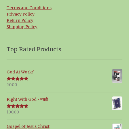
Terms and Conditions
Privacy Policy
Return Policy
Shipping Policy
Top Rated Products
God At Work?
50.00
Rated
5.00
out of 5
Right With God - मराठी
100.00
Rated
5.00
out of 5
Gospel of Jesus Christ