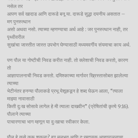
नसेल तर
आपण सर्व खादाड आणि दारूडे बनू या. दारूडे सुद्धा दयनीय असतात –
मग पुनरुत्थान
असो अथवा नसो. त्याच्या म्हणण्याचा अर्थ आहे : जर पुनरुत्थान नाही, तर
पृथ्वीवरील
सुखांचा जास्तीत जास्त उपभोग घेण्यासाठी मध्यमवर्गीय संयमाचा काय अर्थ.
पण पौल या गोष्टीची निवड करीत नाही. तो क्लेशाची निवड करतो, कारण
तो
आज्ञापालनाची निवड करतो. दमिश्काच्या मार्गावर ख्रिस्तासोबत झालेल्या
त्याच्या
भेटीनंतर हनन्या पौलाकडे प्रभू येशूकडून हे शब्द घेऊन आला, “त्याला
माझ्या नावासाठी
किती दुःख सोसावे लागेल हे मी त्याला दाखवीन” (प्रेषितांची कृत्ये 9:16).
पौलाने त्याच्या
पाचारणाचा भाग म्हणून या दुःखाचा स्वीकार केला.
पौल हे कसे करू शकला? ह्या मूलभूत आणि दुःखदायक आज्ञापालनाचा