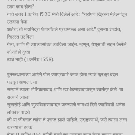
उगम काय होता?
याचे उत्तर 1 करिंथ 15:20 मध्ये दिलेले आहे : “तरीपण ख्रिस्त मेलेल्यांतून
उठवला गेला
आहेच; तो महानिद्रा घेणार्यांतले प्रथमफळ असा आहे.” दुसऱ्या शब्दांत,
ख्रिस्त उठविला
गेला, आणि मी त्याच्यासोबत उठविला जाईन. म्हणून, येशूसाठी सहन केलेले
कोणतेही दुःख
व्यर्थ नाही (1 करिंथ 15:58).
पुनरुत्थानाच्या आशेने पौल ज्याप्रकारे जगत होता त्यात मूलभूत बदल
घडवून आणला. या
सत्याने त्याला भौतिकतावाद आणि उपभोक्तावादापासून स्वतंत्र केले. या
सत्याने त्याला
सुखसोई आणि सुखविलासावाचून जगण्याचे सामर्थ्य दिले ज्याविषयी अनेक
लोकांस वाटते
की या जीवनात त्यांस ते प्राप्त झाले पाहिजे. उदाहरणार्थ, जरी त्याला लग्न
करण्याचा हक्क
होता (1 करिंथ 9:5), तरीही त्याने त्या सुखाचा त्याग केला कारण त्याला