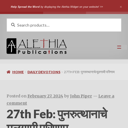
Help Spread the Word
by displaying the Alethia Widget on your website! >>
Skip
Skip
Search
Search
for:
to
to
navigation
content
Home
HOME
DAILY DEVOTIONS
27TH FEB: पुनरुत्थानाचे मूलगामी परिणाम
Shop
Categories
Posted on
February 27, 2024
by
John Piper
—
Leave a
comment
Expand
Authors
27th Feb: पुनरुत्थानाचे
child
menu
Expand
Languages