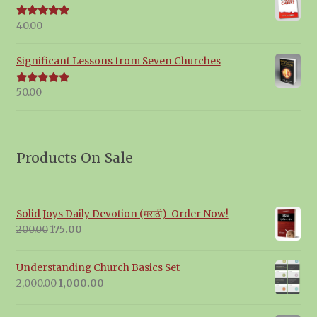
40.00
Rated
5.00
out of 5
Significant Lessons from Seven Churches
50.00
Rated
5.00
out of 5
Products On Sale
Solid Joys Daily Devotion (मराठी)-Order Now!
Original
Current
200.00
175.00
price
price
was:
is:
Understanding Church Basics Set
₹200.00.
₹175.00.
Original
Current
2,000.00
1,000.00
price
price
was:
is: