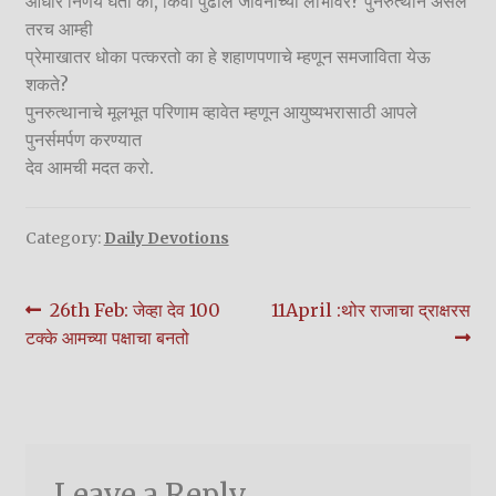
आधारे निर्णय घेतो का, किंवा पुढील जीवनाच्या लाभावर? पुनरुत्थान असेल
तरच आम्ही
प्रेमाखातर धोका पत्करतो का हे शहाणपणाचे म्हणून समजाविता येऊ
शकते?
पुनरुत्थानाचे मूलभूत परिणाम व्हावेत म्हणून आयुष्यभरासाठी आपले
पुनर्समर्पण करण्यात
देव आमची मदत करो.
Category:
Daily Devotions
Post
Previous
Next
26th Feb: जेव्हा देव 100
11April :थोर राजाचा द्राक्षरस
post:
post:
टक्के आमच्या पक्षाचा बनतो
navigation
Leave a Reply